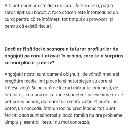
A fi antreprenor este deja un curaj. În fiecare zi, poți fi
sărac lipit sau bogat. A face afaceri este întotdeauna un
curaj pentru că te întâlnești tot timpul cu provocări și
pentru că există riscuri.
Dacă ar fi să faci o scanare a tuturor profilurilor de
angajați pe care i-ai avut în echipa, care te-a surprins
cel mai plăcut și de ce?
Angajații noștri sunt oameni obișnuiți, de vârstă medie și
pregătire medie. Îmi place la ei naturalețea cu care-și
trăiesc viață. Se bucură de lucruri mărunte, omenești, de
întâlniri și comunicări cu rude și prieteni, de evenimente ce
pot părea banale, dar care fac esența vieții. O nuntă, un
botez, un concediu într-un loc nu prea îndepărtat. Sunt
fericiți dacă sunt sănătoși și dacă familia nu are probleme.
Simplu și esențial. Restul nu mai contează.