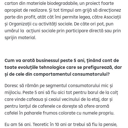
carton din materiale biodegradabile, un proiect foarte
apropiat de realizare. Și tot timpul am grijă să direcționez
parte din profit, atât cât îmi permite legea, către Asociații
și Organizații cu activități sociale. De câte ori pot, pun
umărul la acțiuni sociale prin participare directă sau prin
sprijin material.
Cum va arată businessul peste 5 ani, ținând cont de
toate evoluțiile tehnologice care se prefigurează, dar
și de cele din comportamentul consumatorului?
Doresc să rămân pe segmentul consumatorului mic și
mijlociu. Peste 5 ani să fiu aici tot pentru barul de la colț
care vinde cafeaua și ceaiul vecinului de la etaj, dar și
pentru lanțul de cafenele ce dorește să ofere aromă
cafelei în paharele frumos colorate cu numele propriu.
Eu am 56 ani. Teoretic în 10 ani ar trebui să fiu la pensie,