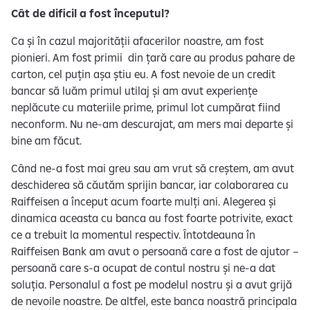
Cât de dificil a fost începutul?
Ca și în cazul majorității afacerilor noastre, am fost
pionieri. Am fost primii din țară care au produs pahare de
carton, cel puțin așa știu eu. A fost nevoie de un credit
bancar să luăm primul utilaj și am avut experiențe
neplăcute cu materiile prime, primul lot cumpărat fiind
neconform. Nu ne-am descurajat, am mers mai departe și
bine am făcut.
Când ne-a fost mai greu sau am vrut să creștem, am avut
deschiderea să căutăm sprijin bancar, iar colaborarea cu
Raiffeisen a început acum foarte mulți ani. Alegerea și
dinamica aceasta cu banca au fost foarte potrivite, exact
ce a trebuit la momentul respectiv. Întotdeauna în
Raiffeisen Bank am avut o persoană care a fost de ajutor –
persoană care s-a ocupat de contul nostru și ne-a dat
soluția. Personalul a fost pe modelul nostru și a avut grijă
de nevoile noastre. De altfel, este banca noastră principala