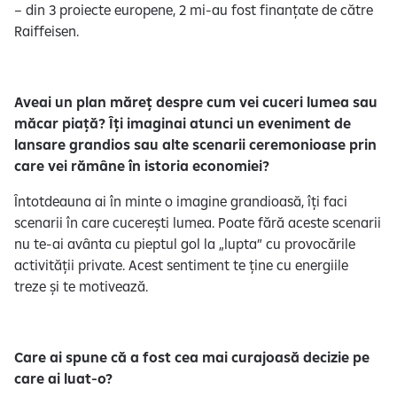
– din 3 proiecte europene, 2 mi-au fost finanțate de către
Raiffeisen.
Aveai un plan măreț despre cum vei cuceri lumea sau
măcar piață? Îți imaginai atunci un eveniment de
lansare grandios sau alte scenarii ceremonioase prin
care vei rămâne în istoria economiei?
Întotdeauna ai în minte o imagine grandioasă, îți faci
scenarii în care cucerești lumea. Poate fără aceste scenarii
nu te-ai avânta cu pieptul gol la „lupta” cu provocările
activității private. Acest sentiment te ține cu energiile
treze și te motivează.
Care ai spune că a fost cea mai curajoasă decizie pe
care ai luat-o?