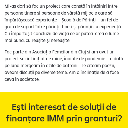
Mi-aș dori să fac un proiect care constă în întâlniri între
persoane tinere și persoane de vârstă mijlocie care să
împărtășească experiențe – Școală de Părinți – un fel de
grup de suport între părinții tineri și părinții cu experiență.
Cu împărtășit concluzii de viață ce ar putea crea o lume
mai bună, cu reușite și nereușite.
Fac parte din Asociația Femeilor din Cluj și am avut un
proiect social inițiat de mine, înainte de pandemie – o dată
pe luna mergeam în azile de bătrâni – le citeam poezii,
aveam discuții pe diverse teme. Am o înclinație de a face
ceva în societate.
Ești interesat de soluții de
finanțare IMM prin granturi?