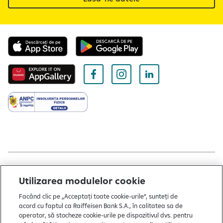
Copyright © 2004 - 2026 by Raiffeisen Bank
Utilizarea modulelor cookie
Despre noi
Facând clic pe „Acceptați toate cookie-urile”, sunteți de
acord cu faptul ca Raiffeisen Bank S.A., în calitatea sa de
Termeni și condiții
operator, să stocheze cookie-urile pe dispozitivul dvs. pentru