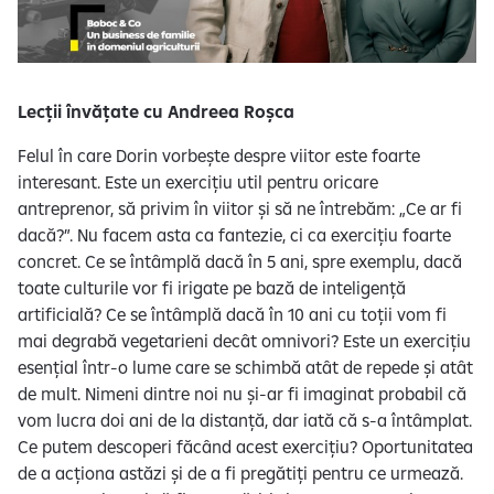
Lecții învățate cu Andreea Roșca
Felul în care Dorin vorbește despre viitor este foarte
interesant. Este un exercițiu util pentru oricare
antreprenor, să privim în viitor și să ne întrebăm: „Ce ar fi
dacă?”. Nu facem asta ca fantezie, ci ca exercițiu foarte
concret. Ce se întâmplă dacă în 5 ani, spre exemplu, dacă
toate culturile vor fi irigate pe bază de inteligență
artificială? Ce se întâmplă dacă în 10 ani cu toții vom fi
mai degrabă vegetarieni decât omnivori? Este un exercițiu
esențial într-o lume care se schimbă atât de repede și atât
de mult. Nimeni dintre noi nu și-ar fi imaginat probabil că
vom lucra doi ani de la distanță, dar iată că s-a întâmplat.
Ce putem descoperi făcând acest exercițiu? Oportunitatea
de a acționa astăzi și de a fi pregătiți pentru ce urmează.