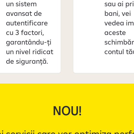
un sistem
sau ai pr
avansat de
bani, vei
autentificare
vedea im
cu 3 factori,
aceste
garantându-ți
schimbări
un nivel ridicat
contul tă
de siguranță.
NOU!
 servicii care vor optimiza per