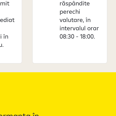
imit
răspândite
perechi
ediat
valutare, în
intervalul orar
 în
08:30 - 18:00.
u.
formanța în