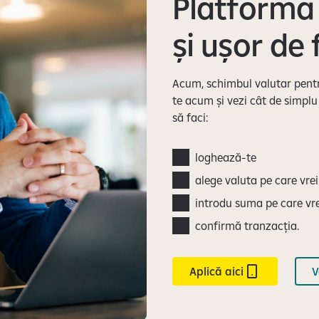
Platforma 
și ușor de 
Acum, schimbul valutar pentr
te acum și vezi cât de simplu
să faci:
loghează-te
alege valuta pe care vrei
introdu suma pe care vre
confirmă tranzacția.
Aplică aici
V