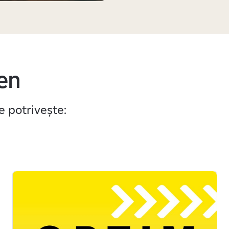
sen
e potrivește: