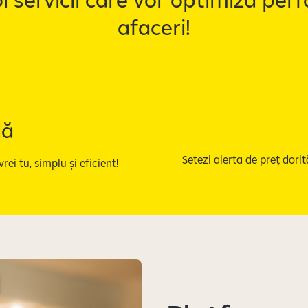
afaceri!
lă
Setezi alerta de preț dori
i tu, simplu și eficient!