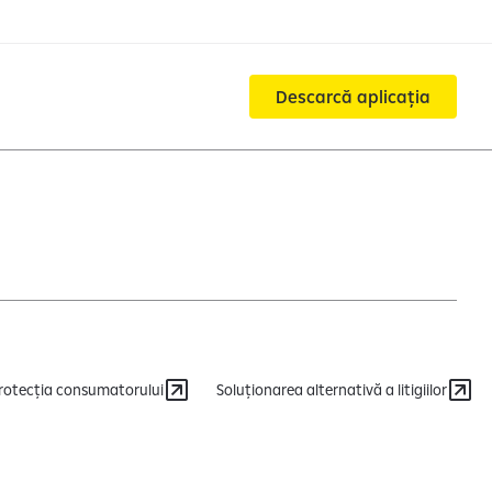
Descarcă aplicația
rotecția consumatorului
Soluționarea alternativă a litigiilor