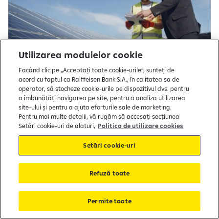
Utilizarea modulelor cookie
Facând clic pe „Acceptați toate cookie-urile”, sunteți de
acord cu faptul ca Raiffeisen Bank S.A., în calitatea sa de
operator, să stocheze cookie-urile pe dispozitivul dvs. pentru
Cum va fi accelerată producția de
a îmbunătăți navigarea pe site, pentru a analiza utilizarea
site-ului și pentru a ajuta eforturile sale de marketing.
energie solară în Europa
Pentru mai multe detalii, vă rugăm să accesați secțiunea
Setări cookie-uri de alaturi,
Politica de utilizare cookies
Aprobările pentru instalarea de panouri
Setări cookie-uri
fotovoltaice pe clădirile din Uniunea Europeană nu
vor mai putea dura mai mult de trei luni, iar pentru
proiectele de energie regenerabilă instalate în zone
Refuză toate
prioritare, avizarea nu va mai putea dura mai mult
de un an.
Permite toate